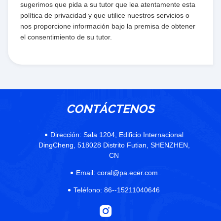
sugerimos que pida a su tutor que lea atentamente esta
política de privacidad y que utilice nuestros servicios o
nos proporcione información bajo la premisa de obtener
el consentimiento de su tutor.
CONTÁCTENOS
Dirección:
Sala 1204, Edificio Internacional
DingCheng, 518028 Distrito Futian, SHENZHEN,
CN
Email:
coral@pa.ecer.com
Teléfono:
86--15211040646